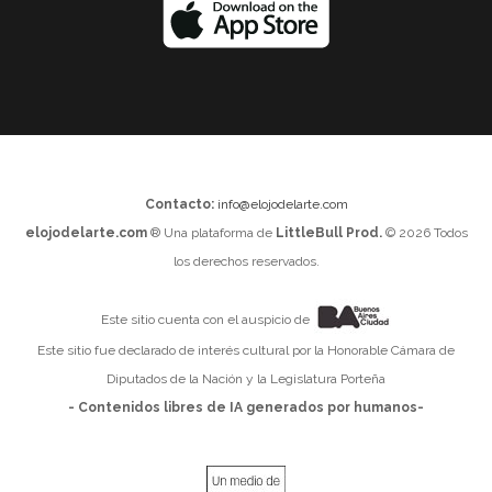
Contacto:
info@elojodelarte.com
elojodelarte.com
® Una plataforma de
LittleBull Prod.
© 2026 Todos
los derechos reservados.
Este sitio cuenta con el auspicio de
Este sitio fue declarado de interés cultural por la Honorable Cámara de
Diputados de la Nación y la Legislatura Porteña
- Contenidos libres de IA generados por humanos-