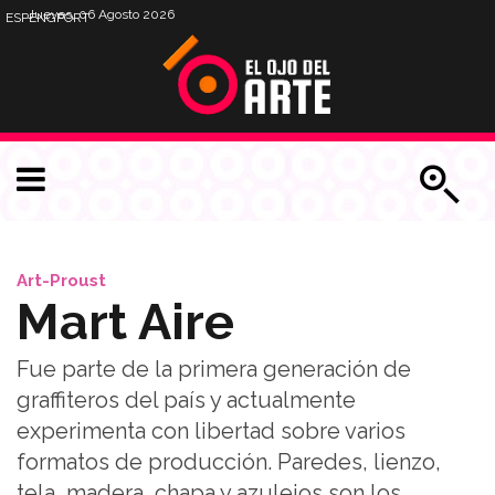
Jueves, 06 Agosto 2026
ESP
ENG
PORT
Art-Proust
Mart Aire
Fue parte de la primera generación de
graffiteros del país y actualmente
experimenta con libertad sobre varios
formatos de producción. Paredes, lienzo,
tela, madera, chapa y azulejos son los