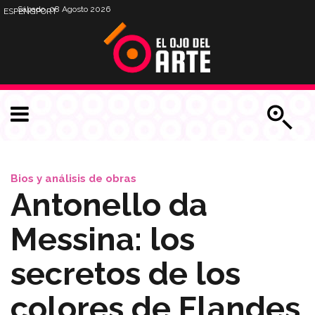
Sábado, 08 Agosto 2026
ESP
ENG
PORT
Bios y análisis de obras
Antonello da
Messina: los
secretos de los
colores de Flandes