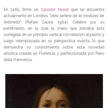
En 1465, firmó un
Sa
lvator Mundi
que se encuentra
actualmente en Londres, "
obra señera de la madurez de
Antonello
" (Rafael Causa, 1964). Célebre por su
pentimento, en la cual la mano que bendice está
corregida, en un principio vertical con relación al pecho y
luego reemplazada en su perspectiva exacta, lo que
demuestra su conocimiento sobre esta novedad
artística creada en Florencia y perfeccionada por Piero
della Francesca.