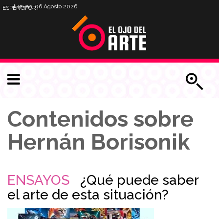
Jueves, 06 Agosto 2026
ESP
ENG
PORT
Contenidos sobre
Hernán Borisonik
ENSAYOS
¿Qué puede saber
el arte de esta situación?