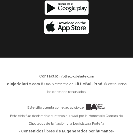
Contacto:
info@elojodelarte.com
elojodelarte.com
® Una plataforma de
LittleBull Prod.
© 2026 Todos
los derechos reservados.
Este sitio cuenta con el auspicio de
Este sitio fue declarado de interés cultural por la Honorable Cámara de
Diputados de la Nación y la Legislatura Porteña
- Contenidos libres de IA generados por humanos-