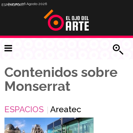
Jueves, 06 Agosto 2026
ESP
ENG
PORT
Contenidos sobre
Monserrat
ESPACIOS
Areatec