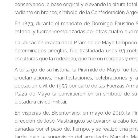
conservando la base original y elevando la altura tot
radiante en bronce, símbolo de la Confederación Argen
En 1873, durante el mandato de Domingo Faustino Sa
estado, y fueron reemplazadas por otras cuatro que rep
La ubicación exacta de la Pirámide de Mayo tampoco es
determinados arreglos, fue trasladada unos 63 metr
esculturas que la rodeaban, que fueron retiradas y emp
A lo largo de su historia, la Pirámide de Mayo fue t
proclamaciones, manifestaciones, celebraciones y 
población civil de 1955 por parte de las Fuerzas Ar
Plaza de Mayo la convirtieron en un símbolo de su 
dictadura cívico-militar.
En vísperas del Bicentenario, en mayo de 2010, la Pir
dirección de José Mastrángelo se llevaron a cabo los c
dañadas por el paso del tiempo, y se realizó una pint
tarde, bajo la supervisión del arquitecto Marcelo M