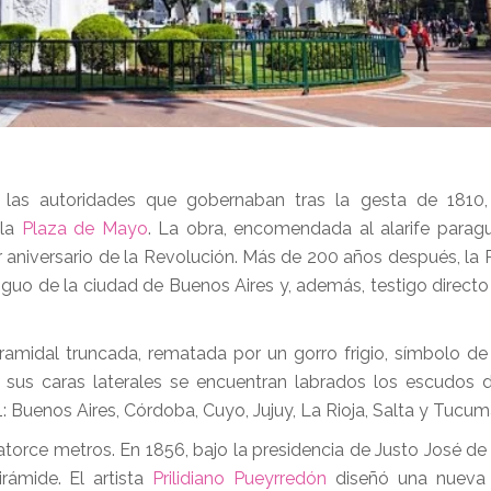
 las autoridades que gobernaban tras la gesta de 1810,
 la
Plaza de Mayo
. La obra, encomendada al alarife para
r aniversario de la Revolución. Más de 200 años después, la 
guo de la ciudad de Buenos Aires y, además, testigo directo
amidal truncada, rematada por un gorro frigio, símbolo de l
 sus caras laterales se encuentran labrados los escudos d
11: Buenos Aires, Córdoba, Cuyo, Jujuy, La Rioja, Salta y Tucum
atorce metros. En 1856, bajo la presidencia de Justo José de 
rámide. El artista
Prilidiano Pueyrredón
diseñó una nueva e