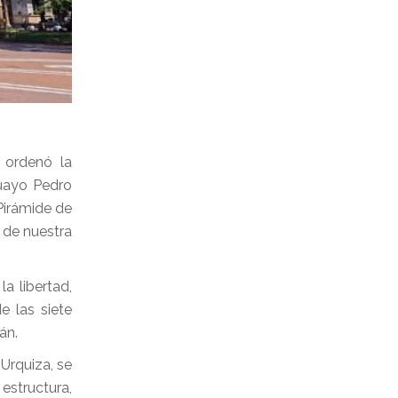
 ordenó la
guayo Pedro
Pirámide de
 de nuestra
a libertad,
e las siete
án.
Urquiza, se
structura,