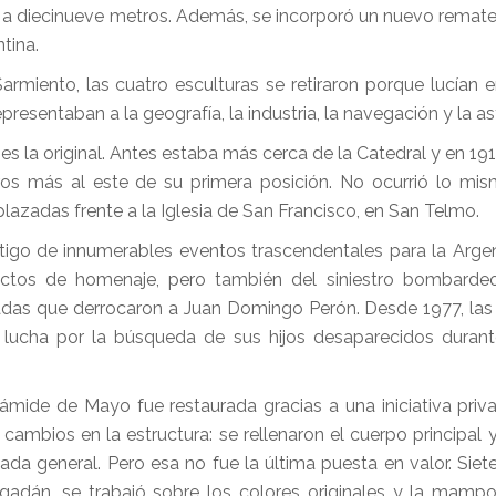
al a diecinueve metros. Además, se incorporó un nuevo remate
tina.
rmiento, las cuatro esculturas se retiraron porque lucían
resentaban a la geografía, la industria, la navegación y la a
 la original. Antes estaba más cerca de la Catedral y en 191
os más al este de su primera posición. No ocurrió lo mi
lazadas frente a la Iglesia de San Francisco, en San Telmo.
estigo de innumerables eventos trascendentales para la Arg
actos de homenaje, pero también del siniestro bombardeo
madas que derrocaron a Juan Domingo Perón. Desde 1977, la
lucha por la búsqueda de sus hijos desaparecidos durant
ámide de Mayo fue restaurada gracias a una iniciativa priva
ambios en la estructura: se rellenaron el cuerpo principal y 
ada general. Pero esa no fue la última puesta en valor. Sie
agadán, se trabajó sobre los colores originales y la mampo