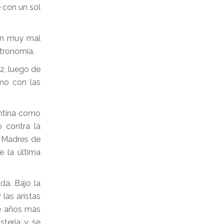
 con un sol
 en muy mal
stronomía.
2, luego de
smo con las
entina como
 contra la
s Madres de
e la última
da. Bajo la
las aristas
te años más
stería y se