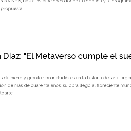
uras y NFTs; hasta instalaciones donde la robótica y la progra
a propuesta.
 Díaz: "El Metaverso cumple el su
s de hierro y granito son ineludibles en la historia del arte arg
ón de más de cuarenta años, su obra llegó al floreciente mun
toarte.