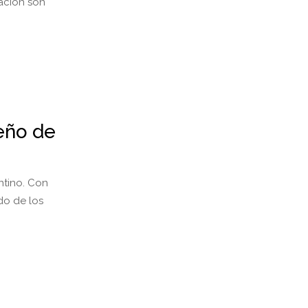
mación son
eño de
entino. Con
do de los