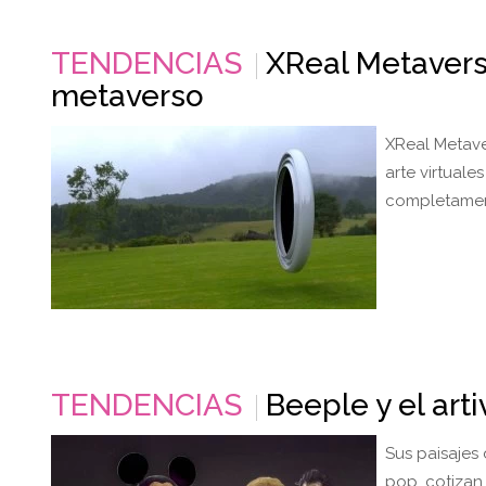
TENDENCIAS
XReal Metaverse
metaverso
XReal Metave
arte virtuale
completament
TENDENCIAS
Beeple y el art
Sus paisajes 
pop, cotizan 