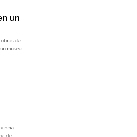
en un
r obras de
ar un museo
enuncia
ia del