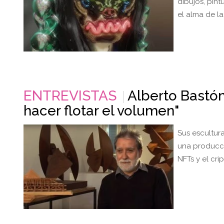
dibujos, pint
el alma de l
ENTREVISTAS
Alberto Bastón
hacer flotar el volumen"
Sus escultura
una producci
NFTs y el crip