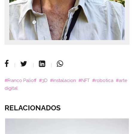
Franco Palioff
3D
instalacion
NFT
robotica
arte
digital
RELACIONADOS