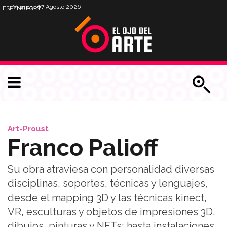
Viernes, 07 Agosto 2026
ESP
ENG
PORT
Art-Proust
Franco Palioff
Su obra atraviesa con personalidad diversas
disciplinas, soportes, técnicas y lenguajes,
desde el mapping 3D y las técnicas kinect,
VR, esculturas y objetos de impresiones 3D,
dibujos, pinturas y NFTs; hasta instalaciones