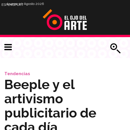
Lunes, 10 Agosto 2026
ESP
ENG
PORT
Tendencias
Beeple y el
artivismo
publicitario de
cada día