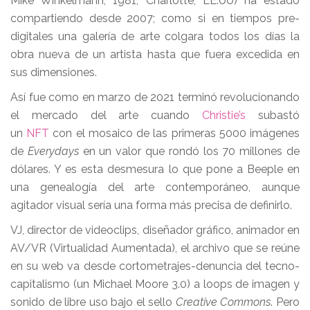
Mike Winkelmann, 1981, Charlotte, EE.UU) ha estado
compartiendo desde 2007; como si en tiempos pre-
digitales una galería de arte colgara todos los días la
obra nueva de un artista hasta que fuera excedida en
sus dimensiones.
Así fue como en marzo de 2021 terminó revolucionando
el mercado del arte cuando
Christie’s
subastó
un
NFT
con el mosaico de las primeras 5000 imágenes
de
Everydays
en un valor que rondó los 70 millones de
dólares. Y es esta desmesura lo que pone a Beeple en
una genealogía del arte contemporáneo, aunque
agitador visual sería una forma más precisa de definirlo.
VJ, director de videoclips, diseñador gráfico, animador en
AV/VR (Virtualidad Aumentada), el archivo que se reúne
en su web va desde cortometrajes-denuncia del tecno-
capitalismo (un Michael Moore 3.0) a loops de imagen y
sonido de libre uso bajo el sello
Creative Commons
. Pero