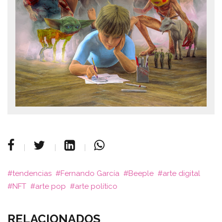
tendencias
Fernando García
Beeple
arte digital
NFT
arte pop
arte político
RELACIONADOS