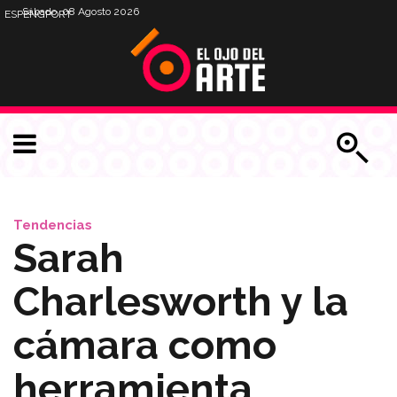
Sábado, 08 Agosto 2026
ESP
ENG
PORT
Tendencias
Sarah
Charlesworth y la
cámara como
herramienta