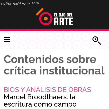
Viernes, 07 Agosto 2026
ESP
ENG
PORT
Contenidos sobre
crítica institucional
BIOS Y ANÁLISIS DE OBRAS
Marcel Broodthaers: la
escritura como campo