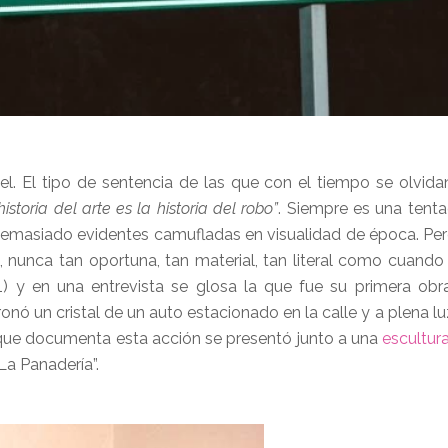
l. El tipo de sentencia de las que con el tiempo se olvida
historia del arte es la historia del robo”
. Siempre es una tenta
as demasiado evidentes camufladas en visualidad de época. Per
, nunca tan oportuna, tan material, tan literal como cuand
1) y en una entrevista se glosa la que fue su primera obr
ronó un cristal de un auto estacionado en la calle y a plena lu
ue documenta esta acción se presentó junto a una
escultur
La Panadería”.