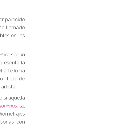
er parecido
ano llamado
bles en las
Para ser un
presenta la
l arte lo ha
ro tipo de
e artista.
 si aquella
nónimos
,
tal
iometrajes
ersonas con