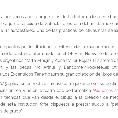
ita por varios años porque a los de La Reforma les debe hab
e aquella reflexión de Gabriel. La historia del artista mexic
de un autoestéreo. Una de las prácticas delictivas más sensi
a de puntos por instituciones penitenciarias ni mucho menos. 
a sido bastante afortunado, en el DF y en Nueva York lo re
s argentinos Marta Minujín y Adrián Villar Rojas). El sistema de
rt y las becas Mc Arthur y Bancomer/Rockefeller. Ot
e Los Excéntricos Tenembaum su gran colección de libros d
 aplica un correctivo sarcástico al que pudo ser su destino
ensión real y no en la teatralidad performática.
Neuróticos A
n técnicas que van desde el dibujo a la creación de med
de esta institución
fake
dispuesta a prestar auxilio a “p
s de grupo”.