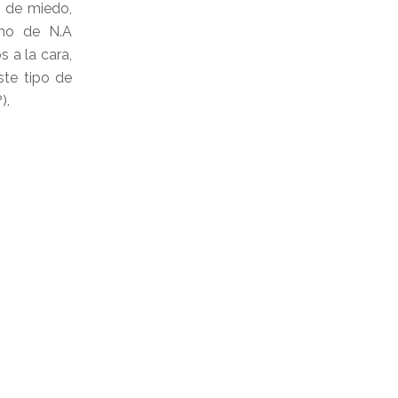
e de miedo,
cono de N.A
 a la cara,
te tipo de
).