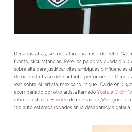
Décadas atrás, se me tatuó una frase de Peter Gabrie
fuente, circunstancias. Pero las palabras quedan:
“La 
sobre ella para justificar citas ambiguas o influenci
de nuevo la frase del cantante-performer de Genesis
leer sobre el artista mexicano Miguel Calderón (197
acompañado por otro artista llamado
Yoshua Okón
“t
robó su estéreo. El
video
de no más de 30 segundos q
120 auto estéreos robados en la desaparecida galería 