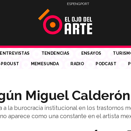
ESP
ENG
PORT
ENTREVISTAS
TENDENCIAS
ENSAYOS
TURISM
-PROUST
MEMESUNDA
RADIO
PODCAST
P
según Miguel Calderón
a la burocracia institucional en los trastornos m
o aparece como una constante en el artista mex