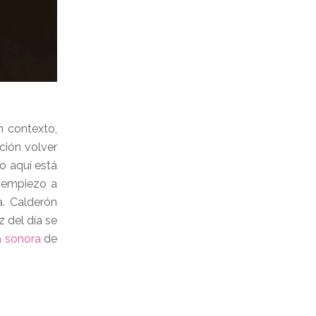
n contexto,
ción volver
o aquí está
o empiezo a
a. Calderón
z del día se
a sonora
de