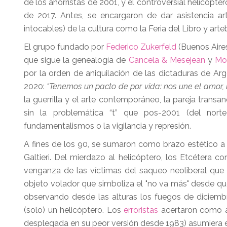
de los ahorristas de 2001, y el controversial helicópte
de 2017. Antes, se encargaron de dar asistencia art
intocables) de la cultura como la Feria del Libro y art
El grupo fundado por
Federico Zukerfeld
(Buenos Aire
que sigue la genealogía de
Cancela & Mesejean
y
Mo
por la orden de aniquilación de las dictaduras de Arg
2020:
“Tenemos un pacto de por vida: nos une el amor, la
la guerrilla y el arte contemporáneo, la pareja transa
sin la problemática “t” que pos-2001 (del nor
fundamentalismos o la vigilancia y represión.
A fines de los 90, se sumaron como brazo estético 
Galtieri. Del mierdazo al helicóptero, los Etcétera c
venganza de las víctimas del saqueo neoliberal que a
objeto volador que simboliza el "no va más" desde que
observando desde las alturas los fuegos de diciembre
(solo) un helicóptero. Los
erroristas
acertaron como ar
desplegada en su peor versión desde 1983) asumiera e