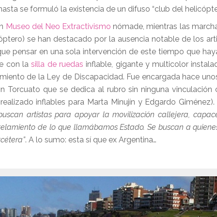
asta se formuló la existencia de un difuso “club del helic
un
Museo del Neo Extractivismo
nómade, mientras las marcha
icóptero) se han destacado por la ausencia notable de los ar
 que pensar en una sola intervención de este tiempo que hay
se con la
silla de ruedas
inflable, gigante y multicolor instala
limiento de la Ley de Discapacidad. Fue encargada hace uno
n Torcuato que se dedica al rubro sin ninguna vinculación c
ealizado inflables para Marta Minujín y Edgardo Giménez).
uscan artistas para apoyar la movilización callejera, capac
ntelamiento de lo que llamábamos Estado. Se buscan a quiene
tcétera”
. A lo sumo: esta sí que ex Argentina…