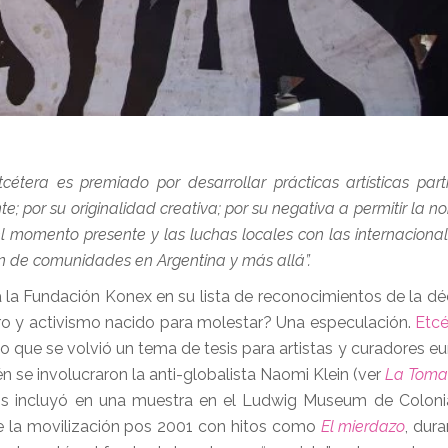
tcétera es premiado por desarrollar prácticas artísticas part
e; por su originalidad creativa; por su negativa a permitir la n
on el momento presente y las luchas locales con las internacional
ón de comunidades en Argentina y más allá”.
a Fundación Konex en su lista de reconocimientos de la d
jero y activismo nacido para molestar? Una especulación.
Etcé
o que se volvió un tema de tesis para artistas y curadores eu
 se involucraron la anti-globalista Naomi Klein (ver
La Toma
s incluyó en una muestra en el Ludwig Museum de Colonia
de la movilización pos 2001 con hitos como
El mierdazo
, dura