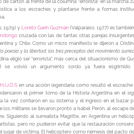
ro de cartón al frente de la columna “errorista” en la marcha
ística a los escraches y plantarse frente a formas institu
eba.
s, 1979) y
Loreto Garín Guzmán
(Valparaíso, 1977) es también
ndongo
cruzada con las de tantas otras parejas insurgente
entina y Chile. Como un micro manifiesto le dijeron a Cristin
 poesía y la libertad; los tres preceptos del movimiento surreal
ndina eligió ser “errorista”, más cerca del situacionismo de 
te) se volvió un argumento sordo ya fuera esgrimido
a
H.I.J.O.S
en una acción legendaria como resultó el escrache 
ondensaron el primer tomo de la Historia Argentina en el sig
 la vez confiaron en su sistema y el ingreso en el bazar p
 los militares se llevaron pronto a Isabel Perón, al escape d
. Siguiendo al surrealista Magritte, en Argentina un helicó
tistas, pero no pudieron evitar que la restauración conser
l lugar de víctima. El helicóptero como némesis del pacto d