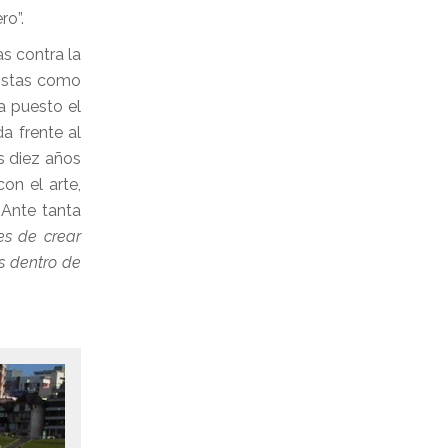
óptero”.
s contra la
tistas como
a puesto el
da frente al
s diez años
on el arte,
 Ante tanta
es de crear
s dentro de