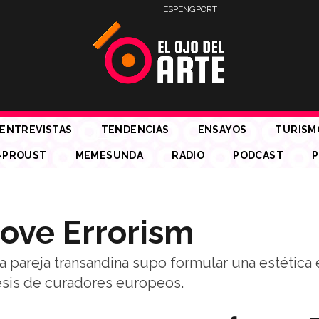
ESP
ENG
PORT
ENTREVISTAS
TENDENCIAS
ENSAYOS
TURISM
-PROUST
MEMESUNDA
RADIO
PODCAST
P
Love Errorism
la pareja transandina supo formular una estética e
tesis de curadores europeos.