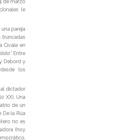
 24 de marzo
cionales (e
 una pareja
s truncadas
a Civale en
ista”.
Entre
Guy Debord y
 desde los
al dictador
lo XXI. Una
atrio de un
e De la Rúa
ptero no es
vadora (hoy
emocrático.