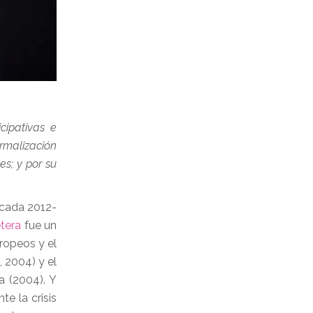
icipativas e
ormalización
es; y por su
écada 2012-
tera
fue un
ropeos y el
, 2004) y el
 (2004). Y
nte la crisis