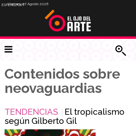
Viernes, 07 Agosto 2026
ESP
ENG
PORT
Contenidos sobre
neovaguardias
TENDENCIAS
El tropicalismo
según Gilberto Gil