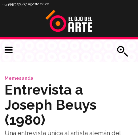
Viernes, 07 Agosto 2026
ESP
ENG
PORT
Memesunda
Entrevista a
Joseph Beuys
(1980)
Una entrevista única al artista alemán del