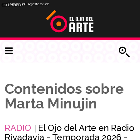
Sábado, 08 Agosto 2026
ESP
ENG
PORT
Contenidos sobre
Marta Minujin
RADIO
El Ojo del Arte en Radio
Rivadavia - Temporada 2026 -