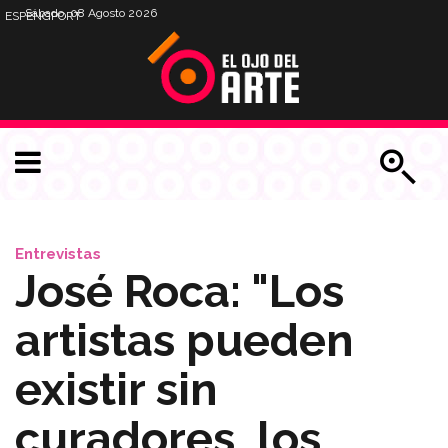
Sábado, 08 Agosto 2026
ESP
ENG
PORT
Entrevistas
José Roca: "Los
artistas pueden
existir sin
curadores, los