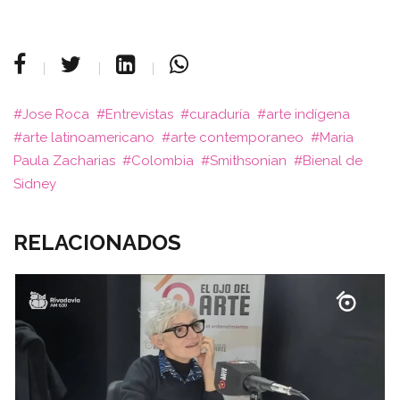
Jose Roca
Entrevistas
curaduría
arte indígena
arte latinoamericano
arte contemporaneo
Maria
Paula Zacharias
Colombia
Smithsonian
Bienal de
Sidney
RELACIONADOS