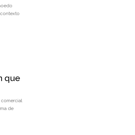
Amoedo
 contexto
n que
a comercial
orma de