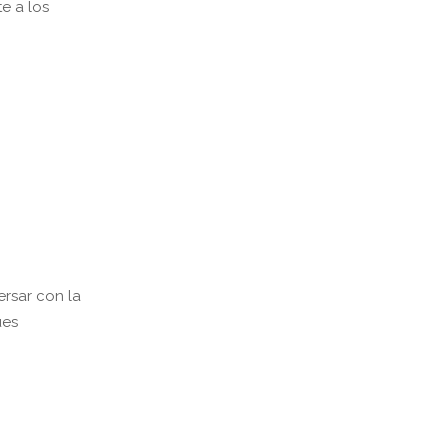
e a los
ersar con la
ues