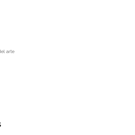
el arte
s