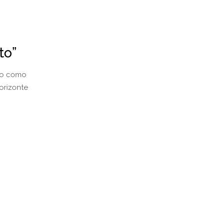
to”
ivo como
horizonte