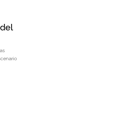
 del
las
scenario