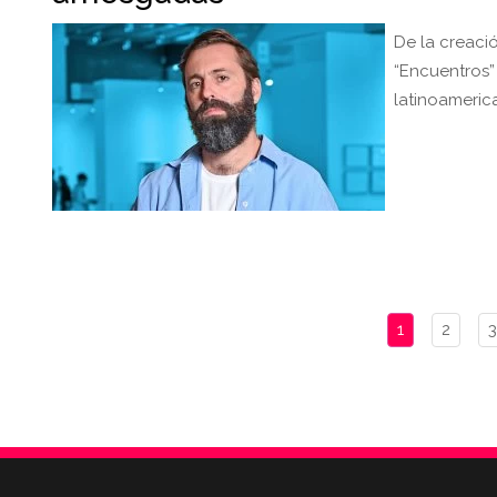
De la creaci
“Encuentros”
latinoameric
1
2
3