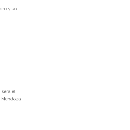
ibro y un
 será el
 en Mendoza