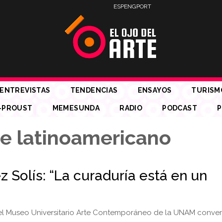
ESP
ENG
PORT
ENTREVISTAS
TENDENCIAS
ENSAYOS
TURISM
-PROUST
MEMESUNDA
RADIO
PODCAST
P
te latinoamericano
 Solís: “La curaduría está en un
el Museo Universitario Arte Contemporáneo de la UNAM conve