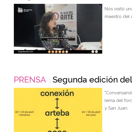
Nos visitó un
maestro del a
PRENSA
Segunda edición del
"Conversando 
lema del foro
y San Juan.