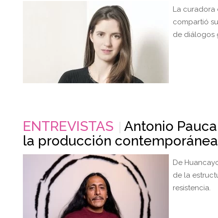
La curadora 
compartió su
de diálogos 
ENTREVISTAS
Antonio Paucar
la producción contemporáne
De Huancayo a
de la estruct
resistencia.