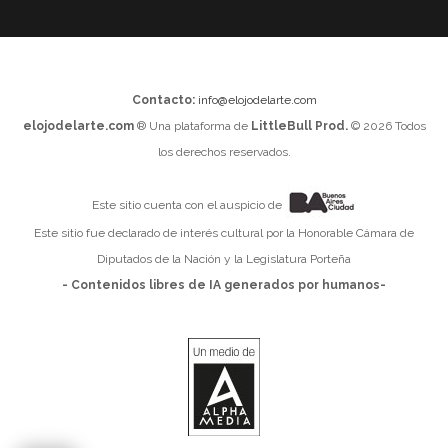
Contacto:
info@elojodelarte.com
elojodelarte.com
® Una plataforma de
LittleBull Prod.
© 2026 Todos
los derechos reservados.
Este sitio cuenta con el auspicio de
Este sitio fue declarado de interés cultural por la Honorable Cámara de
Diputados de la Nación y la Legislatura Porteña
- Contenidos libres de IA generados por humanos-