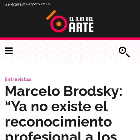
Viernes, 07 Agosto 2026
ESP
ENG
PORT
Entrevistas
Marcelo Brodsky:
“Ya no existe el
reconocimiento
profesional a los