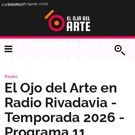
Jueves, 06 Agosto 2026
ESP
ENG
PORT
Radio
El Ojo del Arte en
Radio Rivadavia -
Temporada 2026 -
Programa 11