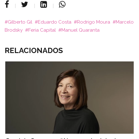
Gilberto Gil
Eduardo Costa
Rodrigo Moura
Marcelo
Brodsky
Feria Capital
Manuel Quaranta
RELACIONADOS