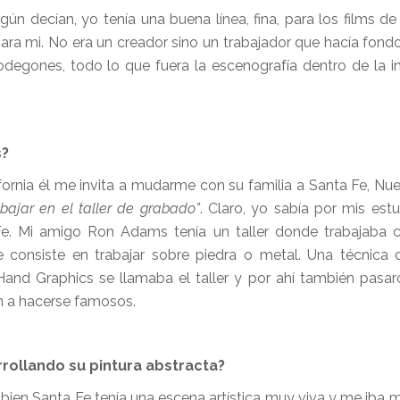
gún decían, yo tenía una buena línea, fina, para los films de
 mi. No era un creador sino un trabajador que hacía fondos
odegones, todo lo que fuera la escenografía dentro de la 
s?
fornia él me invita a mudarme con su familia a Santa Fe, Nu
abajar en el taller de grabado”
. Claro, yo sabía por mis es
e. Mi amigo Ron Adams tenía un taller donde trabajaba c
e consiste en trabajar sobre piedra o metal. Una técnica d
Hand Graphics se llamaba el taller y por ahí también pas
on a hacerse famosos.
rrollando su pintura abstracta?
i bien Santa Fe tenía una escena artística muy viva y me iba 