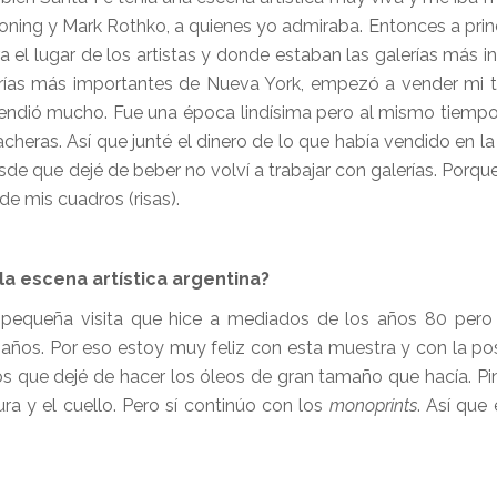
ing y Mark Rothko, a quienes yo admiraba. Entonces a princ
 el lugar de los artistas y donde estaban las galerías más in
erías más importantes de Nueva York, empezó a vender mi t
 vendió mucho. Fue una época lindísima pero al mismo tiemp
eras. Así que junté el dinero de lo que había vendido en l
de que dejé de beber no volví a trabajar con galerías. Porqu
de mis cuadros (risas).
la escena artística argentina?
pequeña visita que hice a mediados de los años 80 pero 
5 años. Por eso estoy muy feliz con esta muestra y con la pos
ños que dejé de hacer los óleos de gran tamaño que hacía. Pi
ra y el cuello. Pero sí continúo con los
monoprints
. Así que