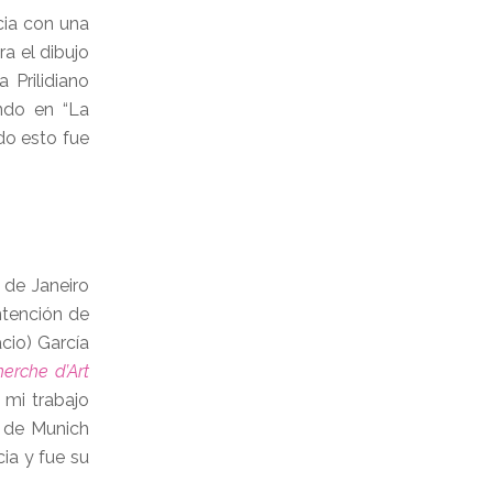
ia con una
a el dibujo
 Prilidiano
ando en “La
do esto fue
 de Janeiro
ntención de
cio) García
erche d’Art
 mi trabajo
s de Munich
ia y fue su