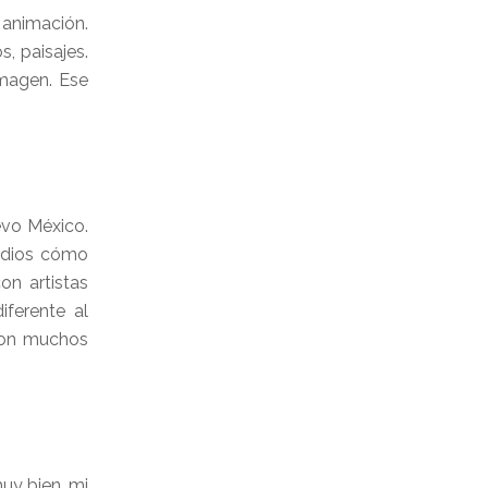
 animación.
, paisajes.
imagen. Ese
evo México.
tudios cómo
on artistas
iferente al
aron muchos
muy bien, mi