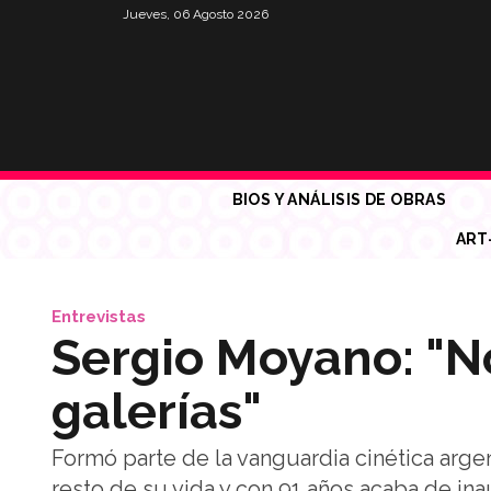
Jueves, 06 Agosto 2026
BIOS Y ANÁLISIS DE OBRAS
ART
Entrevistas
Sergio Moyano: "No
galerías"
Formó parte de la vanguardia cinética argen
resto de su vida y con 91 años acaba de in