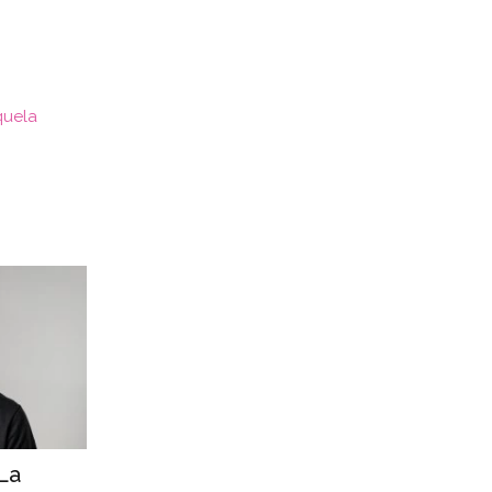
quela
“La