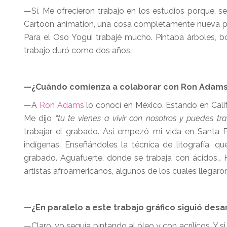
—Sí. Me ofrecieron trabajo en los estudios porque, se
Cartoon animation, una cosa completamente nueva para
Para el Oso Yogui trabajé mucho. Pintaba árboles, b
trabajo duró como dos años.
—¿Cuándo comienza a colaborar con Ron Adam
—A
Ron Adams
lo conocí en México. Estando en Cali
Me dijo
“tu te vienes a vivir con nosotros y puedes tr
trabajar el grabado. Así empezó mi vida en Santa F
indígenas. Enseñándoles la técnica de litografía, qu
grabado. Aguafuerte, donde se trabaja con ácidos… 
artistas afroamericanos, algunos de los cuales llegar
—¿En paralelo a este trabajo gráfico siguió desa
—Claro, yo seguía pintando al óleo y con acrílicos. Y s