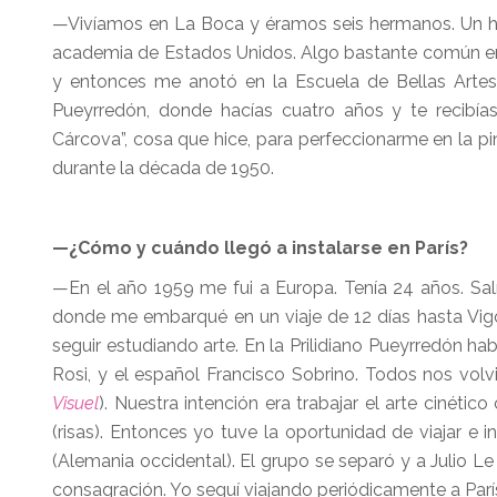
—Vivíamos en La Boca y éramos seis hermanos. Un h
academia de Estados Unidos. Algo bastante común en e
y entonces me anotó en la Escuela de Bellas Artes 
Pueyrredón, donde hacías cuatro años y te recibías
Cárcova”, cosa que hice, para perfeccionarme en la pi
durante la década de 1950.
—¿Cómo y cuándo llegó a instalarse en París?
—En el año 1959 me fui a Europa. Tenía 24 años. Sal
donde me embarqué en un viaje de 12 días hasta Vigo 
seguir estudiando arte. En la Prilidiano Pueyrredón h
Rosi, y el español Francisco Sobrino. Todos nos vol
Visuel
). Nuestra intención era trabajar el arte cinéti
(risas). Entonces yo tuve la oportunidad de viajar e
(Alemania occidental). El grupo se separó y a Julio Le
consagración. Yo seguí viajando periódicamente a Par