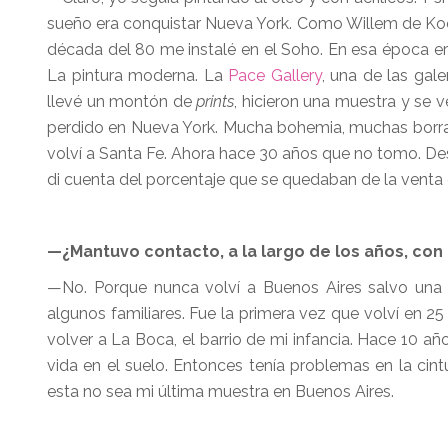
sueño era conquistar Nueva York. Como Willem de Koon
década del 80 me instalé en el Soho. En esa época era
La pintura moderna. La
Pace Gallery
, una de las gal
llevé un montón de
prints
, hicieron una muestra y se
perdido en Nueva York. Mucha bohemia, muchas borrach
volví a Santa Fe. Ahora hace 30 años que no tomo. Des
di cuenta del porcentaje que se quedaban de la venta 
—¿Mantuvo contacto, a la largo de los años, con 
—No. Porque nunca volví a Buenos Aires salvo una 
algunos familiares. Fue la primera vez que volví en 2
volver a La Boca, el barrio de mi infancia. Hace 10 a
vida en el suelo. Entonces tenía problemas en la cintu
esta no sea mi última muestra en Buenos Aires.