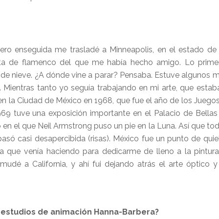
ro enseguida me trasladé a Minneapolis, en el estado de
rista de flamenco del que me había hecho amigo. Lo prim
o de nieve. ¿A dónde vine a parar? Pensaba. Estuve algunos 
. Mientras tanto yo seguía trabajando en mi arte, que estab
en la Ciudad de México en 1968, que fue el año de los Juego
969 tuve una exposición importante en el Palacio de Bellas
o en el que Neil Armstrong puso un pie en la Luna. Así que to
pasó casi desapercibida (risas). México fue un punto de qui
sta que venía haciendo para dedicarme de lleno a la pintura
udé a California, y ahí fui dejando atrás el arte óptico
s estudios de animación Hanna-Barbera?