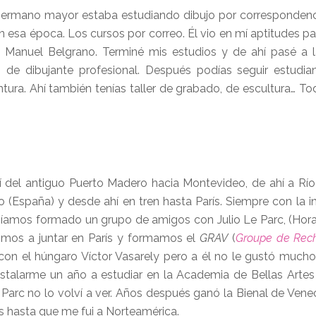
ermano mayor estaba estudiando dibujo por correspondenc
sa época. Los cursos por correo. Él vio en mí aptitudes par
Manuel Belgrano. Terminé mis estudios y de ahí pasé a la
 de dibujante profesional. Después podías seguir estudi
ntura. Ahí también tenías taller de grabado, de escultura… To
í del antiguo Puerto Madero hacia Montevideo, de ahí a Río
(España) y desde ahí en tren hasta París. Siempre con la i
abíamos formado un grupo de amigos con Julio Le Parc, (Hora
vimos a juntar en París y formamos el
GRAV
(
Groupe de Rech
co con el húngaro Víctor Vasarely pero a él no le gustó mucho
 instalarme un año a estudiar en la Academia de Bellas Arte
 Parc no lo volví a ver. Años después ganó la Bienal de Venec
ís hasta que me fui a Norteamérica.