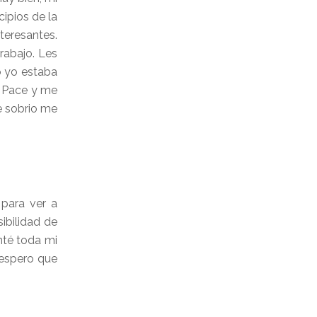
ipios de la
teresantes.
rabajo. Les
o yo estaba
a Pace y me
e sobrio me
para ver a
ibilidad de
nté toda mi
 espero que