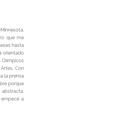
 Minnesota.
ero que me
meses hasta
a orientado
s Olímpicos
 Artes. Con
da la prensa
ebre porque
 abstracta.
 y empecé a