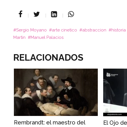
Sergio Moyano
arte cinetico
abstraccion
historia
Martin
Manuel Palacios
RELACIONADOS
Rembrandt: el maestro del
El Ojo de