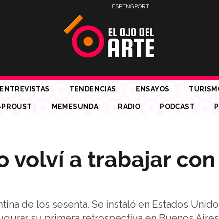
ESP
ENG
PORT
ENTREVISTAS
TENDENCIAS
ENSAYOS
TURISM
-PROUST
MEMESUNDA
RADIO
PODCAST
P
 volví a trabajar con
tina de los sesenta. Se instaló en Estados Unido
augurar su primera retrospectiva en Buenos Aires