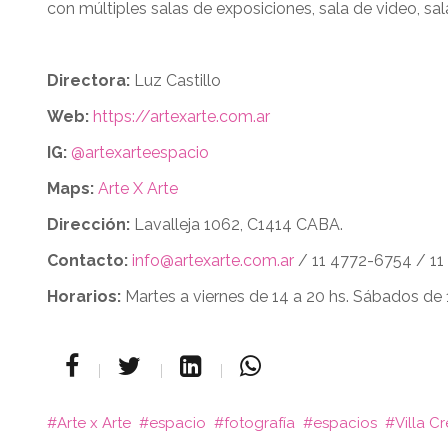
con múltiples salas de exposiciones, sala de video, sal
Directora:
Luz Castillo
Web:
https://artexarte.com.ar
IG:
@artexarteespacio
Maps:
Arte X Arte
Dirección:
Lavalleja 1062, C1414 CABA.
Contacto:
info@artexarte.com.ar
/ 11 4772-6754 / 11
Horarios:
Martes a viernes de 14 a 20 hs. Sábados de 
Arte x Arte
espacio
fotografía
espacios
Villa C