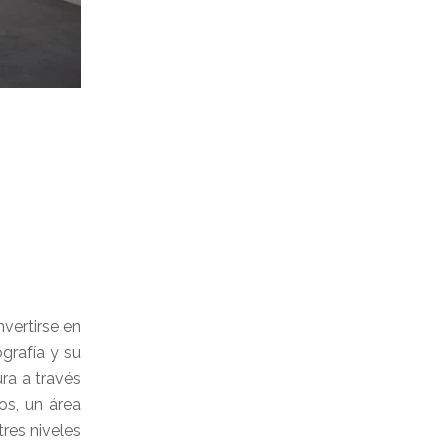
nvertirse en
ografía y su
ra a través
os, un área
res niveles