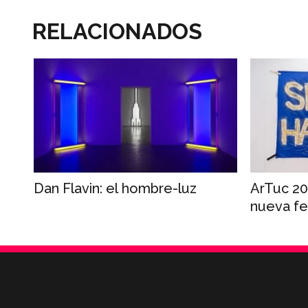
RELACIONADOS
Dan Flavin: el hombre-luz
ArTuc 20
nueva fer