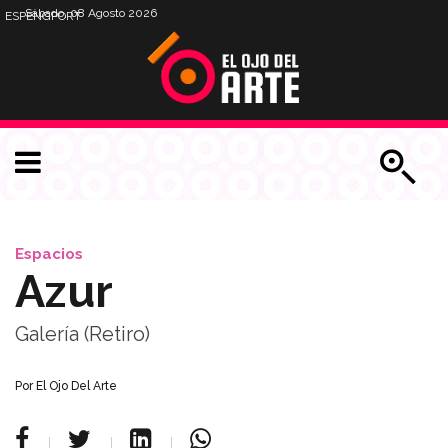
Sábado, 08 Agosto 2026
ESP
ENG
PORT
Espacios
Azur
Galería (Retiro)
Por
El Ojo Del Arte