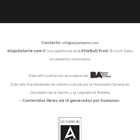
Contacto:
info@elojodelarte.com
elojodelarte.com
® Una plataforma de
LittleBull Prod.
© 2026 Todos
los derechos reservados.
Este sitio cuenta con el auspicio de
Este sitio fue declarado de interés cultural por la Honorable Cámara de
Diputados de la Nación y la Legislatura Porteña
- Contenidos libres de IA generados por humanos-