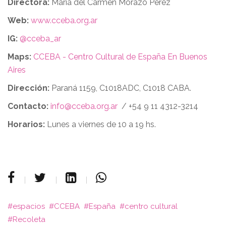
Directora:
María del Carmen Morazo Pérez
Web:
www.cceba.org.ar
IG:
@cceba_ar
Maps:
CCEBA - Centro Cultural de España En Buenos
Aires
Dirección:
Paraná 1159, C1018ADC, C1018 CABA.
Contacto:
info@cceba.org.ar
/ +54 9 11 4312-3214
Horarios:
Lunes a viernes de 10 a 19 hs.
espacios
CCEBA
España
centro cultural
Recoleta