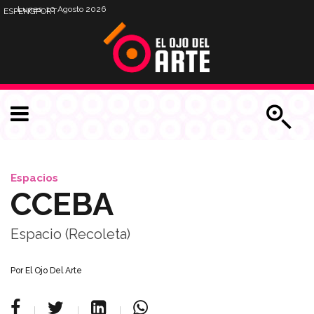
Lunes, 10 Agosto 2026
ESP
ENG
PORT
Espacios
CCEBA
Espacio (Recoleta)
Por
El Ojo Del Arte