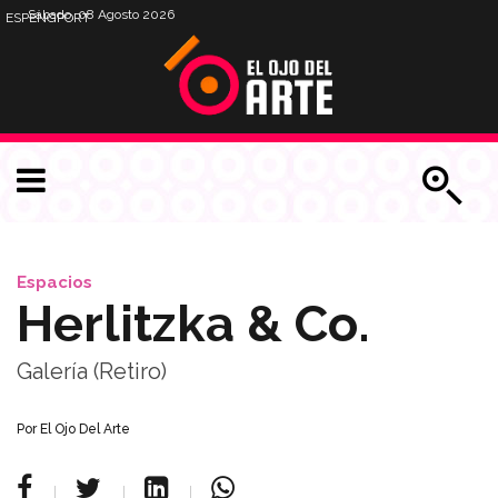
Sábado, 08 Agosto 2026
ESP
ENG
PORT
Espacios
Herlitzka & Co.
Galería (Retiro)
Por
El Ojo Del Arte