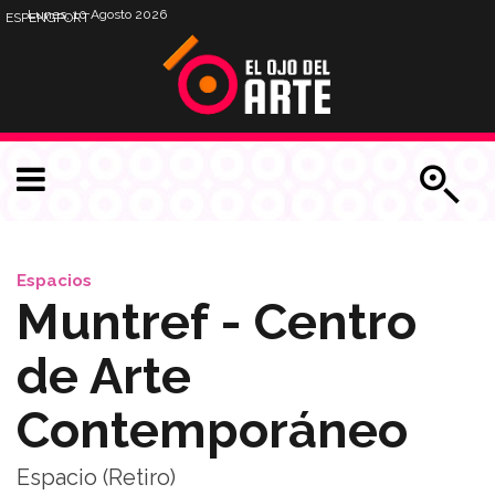
Lunes, 10 Agosto 2026
ESP
ENG
PORT
Espacios
Muntref - Centro
de Arte
Contemporáneo
Espacio (Retiro)