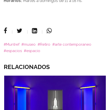
Horarios:
Martes a domingos de 11 a 18 hs.
Muntref
museo
Retiro
arte contemporaneo
espacios
espacio
RELACIONADOS