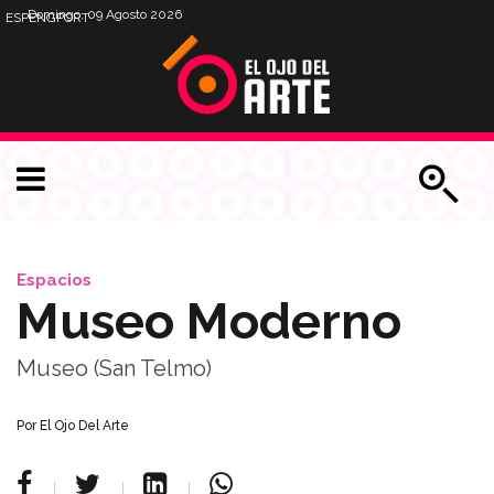
Domingo, 09 Agosto 2026
ESP
ENG
PORT
Espacios
Museo Moderno
Museo (San Telmo)
Por
El Ojo Del Arte