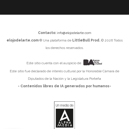
Contacto:
info@elojodelarte.com
elojodelarte.com
® Una plataforma de
LittleBull Prod.
© 2026 Todos
los derechos reservados.
Este sitio cuenta con el auspicio de
Este sitio fue declarado de interés cultural por la Honorable Cámara de
Diputados de la Nación y la Legislatura Porteña
- Contenidos libres de IA generados por humanos-