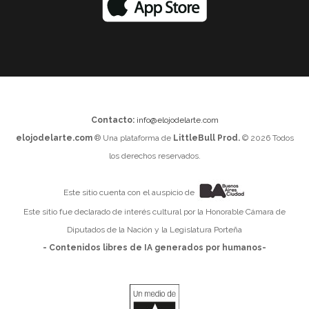
Contacto:
info@elojodelarte.com
elojodelarte.com
® Una plataforma de
LittleBull Prod.
© 2026 Todos
los derechos reservados.
Este sitio cuenta con el auspicio de
Este sitio fue declarado de interés cultural por la Honorable Cámara de
Diputados de la Nación y la Legislatura Porteña
- Contenidos libres de IA generados por humanos-