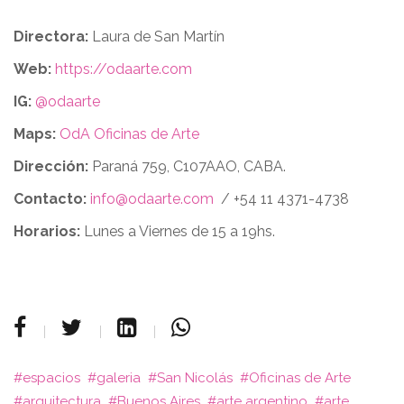
Directora:
Laura de San Martín
Web:
https://odaarte.com
IG:
@odaarte
Maps:
OdA Oficinas de Arte
Dirección:
Paraná 759, C107AAO, CABA.
Contacto:
info@odaarte.com
/ +54 11 4371-4738
Horarios:
Lunes a Viernes de 15 a 19hs.
espacios
galeria
San Nicolás
Oficinas de Arte
arquitectura
Buenos Aires
arte argentino
arte