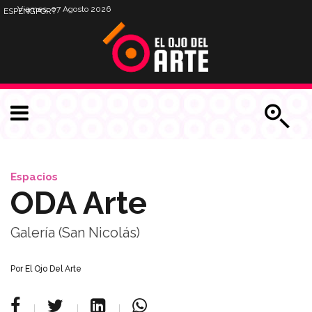
Viernes, 07 Agosto 2026
ESP
ENG
PORT
Espacios
ODA Arte
Galería (San Nicolás)
Por
El Ojo Del Arte