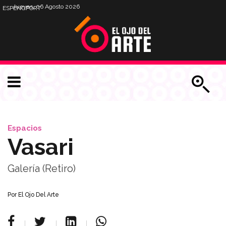
Jueves, 06 Agosto 2026
ESP
ENG
PORT
Espacios
Vasari
Galería (Retiro)
Por
El Ojo Del Arte