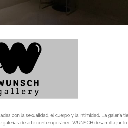
das con la sexualidad, el cuerpo y la intimidad. La galería t
nce galerías de arte contemporáneo. WUNSCH desarrolla junto a