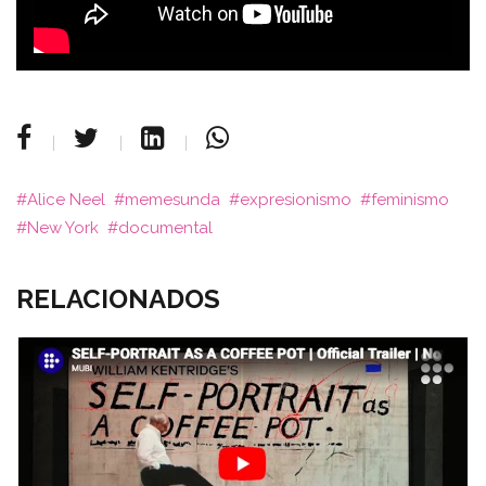
Alice Neel
memesunda
expresionismo
feminismo
New York
documental
RELACIONADOS