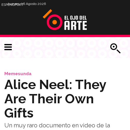
Jueves, 06 Agosto 2026
ESP
ENG
PORT
Memesunda
Alice Neel: They
Are Their Own
Gifts
Un muy raro documento en video de la