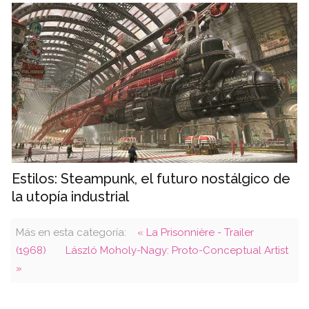
Estilos: Steampunk, el futuro nostálgico de
la utopía industrial
Más en esta categoría:
« La Prisonnière - Trailer
(1968)
László Moholy-Nagy: Proto-Conceptual Artist
»