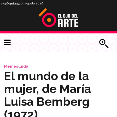
Domingo, 09 Agosto 2026
ESP
ENG
PORT
Memesunda
El mundo de la
mujer, de María
Luisa Bemberg
(1972)