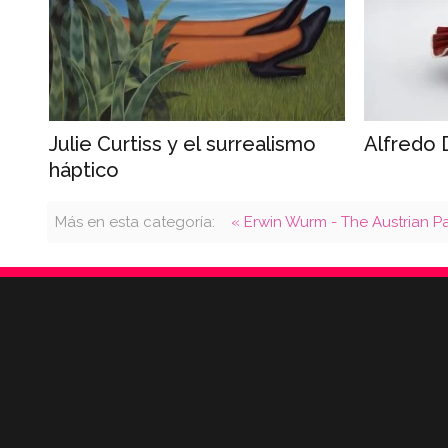
Julie Curtiss y el surrealismo
Alfredo 
háptico
Más en esta categoría:
« Erwin Wurm - The Austrian Pa