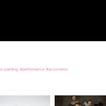
on painting
performance
accionismo