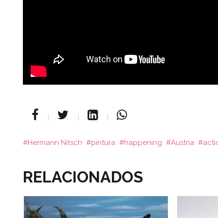
Hermann Nitsch
pintura
happening
Austria
acti
RELACIONADOS