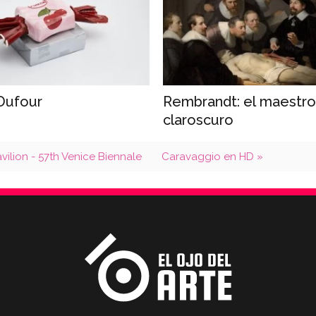
Dufour
Rembrandt: el maestro
claroscuro
vilion - 57th Venice Biennale
Caravaggio en HD »