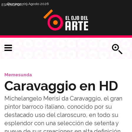
Domingo, 09 Agosto 2026
ESP
ENG
PORT
Memesunda
Caravaggio en HD
Michelangelo Merisi da Caravaggio, el gran
pintor barroco italiano, conocido por su
destacado uso del claroscuro, en todo su
esplendor con una selección de setenta y
nueve de sus creaciones en alta definición.