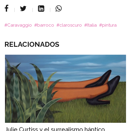
Caravaggio
barroco
claroscuro
Italia
pintura
RELACIONADOS
Julie Curtiss y el surrealismo háptico