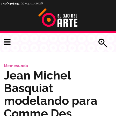
Domingo, 09 Agosto 2026
ESP
ENG
PORT
Memesunda
Jean Michel
Basquiat
modelando para
Comme Des