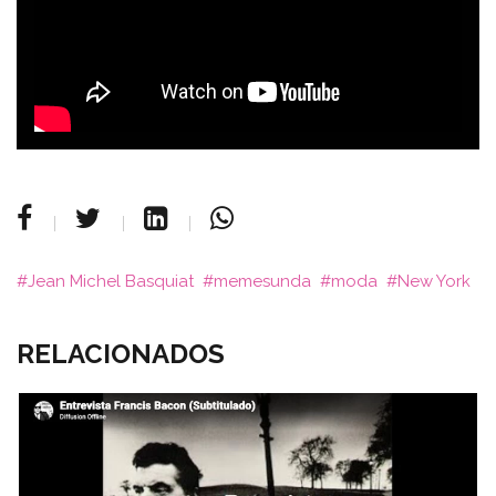
Jean Michel Basquiat
memesunda
moda
New York
RELACIONADOS