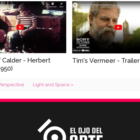
 Calder - Herbert
Tim's Vermeer - Trailer
1950)
Perspective
Light and Space »