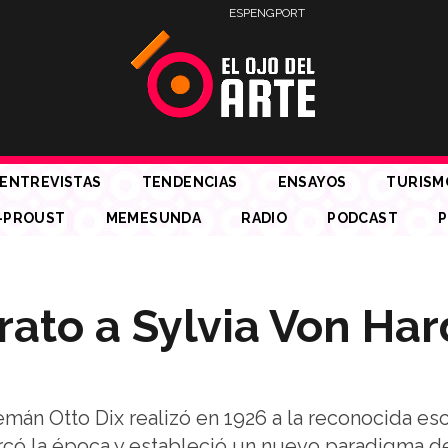
ESP
ENG
PORT
ENTREVISTAS
TENDENCIAS
ENSAYOS
TURISM
-PROUST
MEMESUNDA
RADIO
PODCAST
P
rato a Sylvia Von Ha
lemán Otto Dix realizó en 1926 a la reconocida esc
rcó la época y estableció un nuevo paradigma d