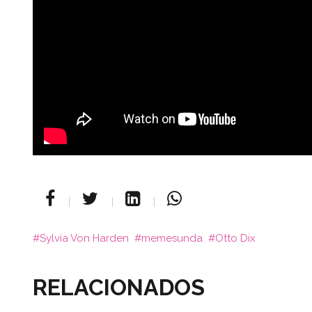
Sylvia Von Harden
memesunda
Otto Dix
RELACIONADOS