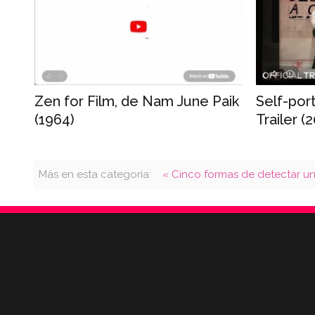
Zen for Film, de Nam June Paik
Self-port
(1964)
Trailer (
Más en esta categoría:
« Cinco formas de detectar un