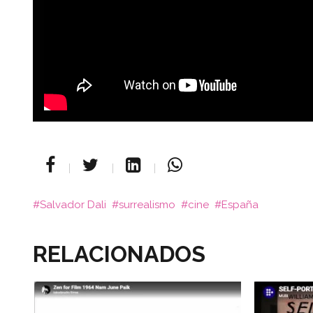
Salvador Dali
surrealismo
cine
España
RELACIONADOS