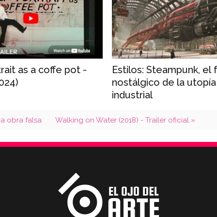
rait as a coffe pot -
Estilos: Steampunk, el 
2024)
nostálgico de la utopía
industrial
a obra falsa
Walking on Water (2018) - Trailer oficial »