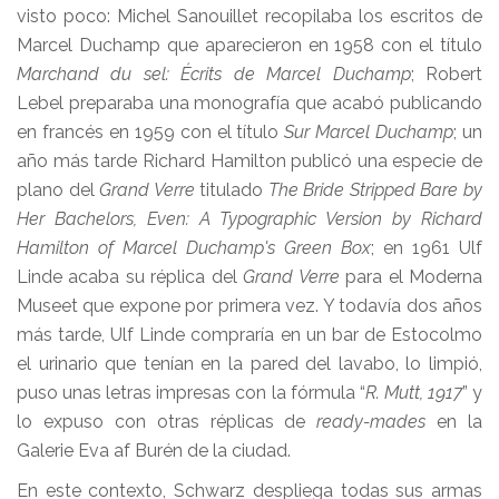
visto poco: Michel Sanouillet recopilaba los escritos de
Marcel Duchamp que aparecieron en 1958 con el título
Marchand du sel: Écrits de Marcel Duchamp
; Robert
Lebel preparaba una monografía que acabó publicando
en francés en 1959 con el título
Sur Marcel Duchamp
; un
año más tarde Richard Hamilton publicó una especie de
plano del
Grand Verre
titulado
The Bride Stripped Bare by
Her Bachelors, Even: A Typographic Version by Richard
Hamilton of Marcel Duchamp's Green Box
; en 1961 Ulf
Linde acaba su réplica del
Grand Verre
para el Moderna
Museet que expone por primera vez. Y todavía dos años
más tarde, Ulf Linde compraría en un bar de Estocolmo
el urinario que tenían en la pared del lavabo, lo limpió,
puso unas letras impresas con la fórmula “
R. Mutt, 1917
” y
lo expuso con otras réplicas de
ready-mades
en la
Galerie Eva af Burén de la ciudad.
En este contexto, Schwarz despliega todas sus armas