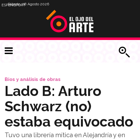
Sábado, 08 Agosto 2026
ESP
ENG
PORT
Bios y análisis de obras
Lado B: Arturo
Schwarz (no)
estaba equivocado
Tuvo una librería mítica en Alejandría y en