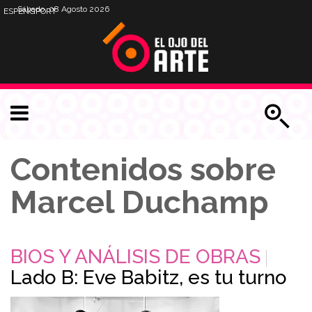
Sábado, 08 Agosto 2026
ESP
ENG
PORT
Contenidos sobre
Marcel Duchamp
BIOS Y ANÁLISIS DE OBRAS
Lado B: Eve Babitz, es tu turno