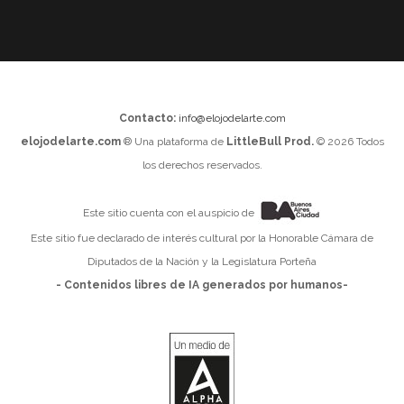
Contacto:
info@elojodelarte.com
elojodelarte.com
® Una plataforma de
LittleBull Prod.
© 2026 Todos
los derechos reservados.
Este sitio cuenta con el auspicio de
Este sitio fue declarado de interés cultural por la Honorable Cámara de
Diputados de la Nación y la Legislatura Porteña
- Contenidos libres de IA generados por humanos-