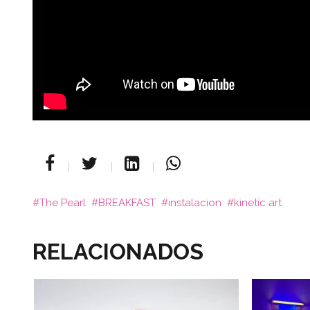
The Pearl
BREAKFAST
instalacion
kinetic art
RELACIONADOS