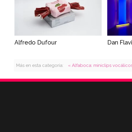
Alfredo Dufour
Dan Flav
Más en esta categoría:
« Alfaboca: miniclips vocálicos