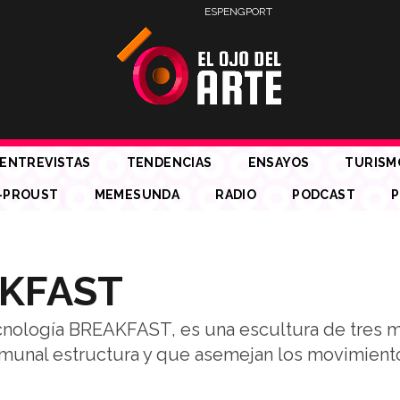
ESP
ENG
PORT
ENTREVISTAS
TENDENCIAS
ENSAYOS
TURISM
-PROUST
MEMESUNDA
RADIO
PODCAST
P
AKFAST
tecnología BREAKFAST, es una escultura de tres m
munal estructura y que asemejan los movimient