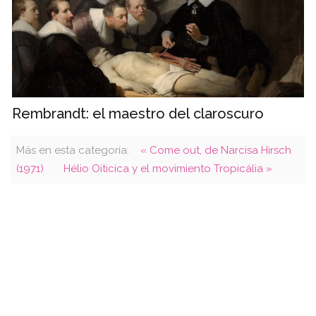
Rembrandt: el maestro del claroscuro
Más en esta categoría:
« Come out, de Narcisa Hirsch
(1971)
Hélio Oiticica y el movimiento Tropicália »