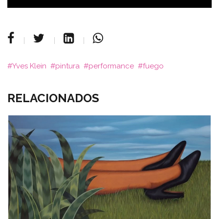
Yves Klein
pintura
performance
fuego
RELACIONADOS