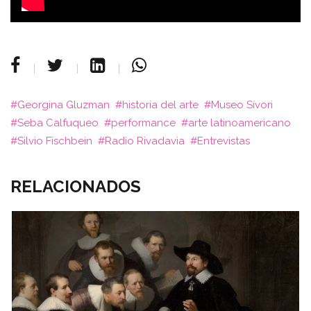
Georgina Gluzman
historia del arte
Museo Sívori
Seba Calfuqueo
performance
arte latinoamericano
Silvio Fischbein
Radio Rivadavia
Entrevistas
RELACIONADOS