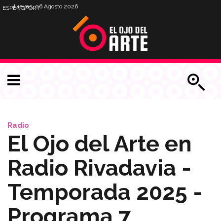
Jueves, 06 Agosto 2026
ESP
ENG
PORT
Radio
El Ojo del Arte en
Radio Rivadavia -
Temporada 2025 -
Programa 7