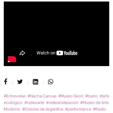
Entrevistas
Nacha Canvas
Museo Sívori
barro
arte
ecológico
videoarte
videoinstalacion
Museo de Arte
Moderno
Dolores de Argentina
performance
Radio