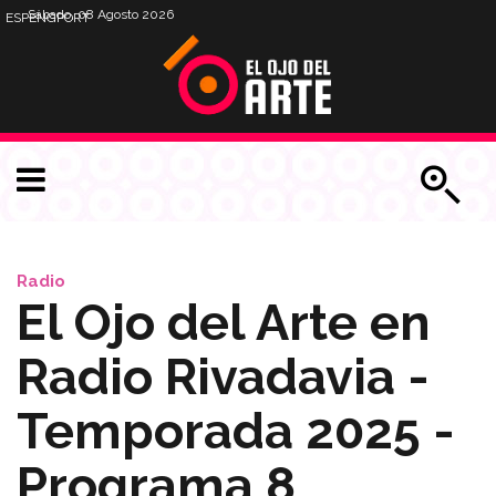
Sábado, 08 Agosto 2026
ESP
ENG
PORT
Radio
El Ojo del Arte en
Radio Rivadavia -
Temporada 2025 -
Programa 8