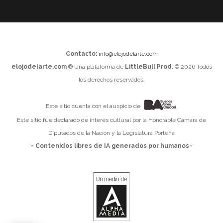
Contacto:
info@elojodelarte.com
elojodelarte.com
® Una plataforma de
LittleBull Prod.
© 2026 Todos
los derechos reservados.
Este sitio cuenta con el auspicio de
Este sitio fue declarado de interés cultural por la Honorable Cámara de
Diputados de la Nación y la Legislatura Porteña
- Contenidos libres de IA generados por humanos-