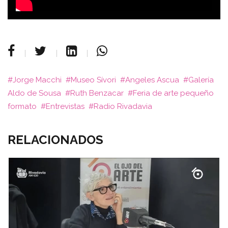
Jorge Macchi
Museo Sívori
Angeles Ascua
Galería
Aldo de Sousa
Ruth Benzacar
Feria de arte pequeño
formato
Entrevistas
Radio Rivadavia
RELACIONADOS