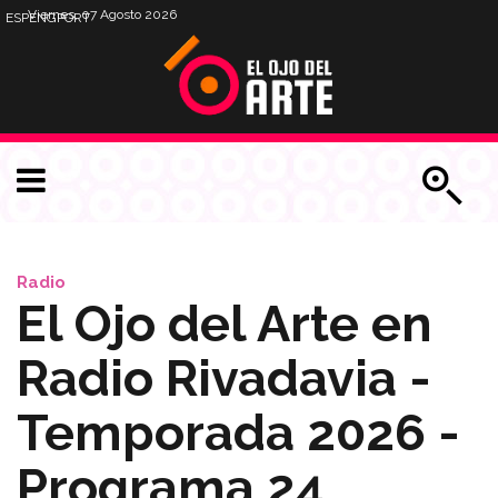
Viernes, 07 Agosto 2026
ESP
ENG
PORT
Radio
El Ojo del Arte en
Radio Rivadavia -
Temporada 2026 -
Programa 24