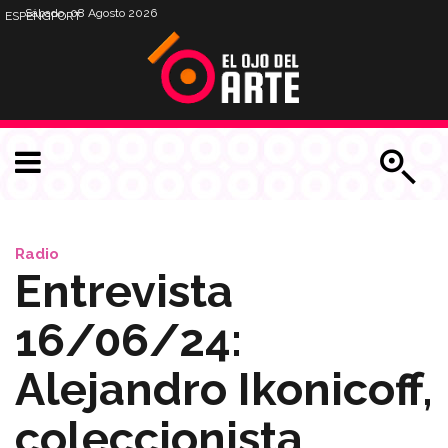
Sábado, 08 Agosto 2026
ESP
ENG
PORT
Radio
Entrevista
16/06/24:
Alejandro Ikonicoff,
coleccionista