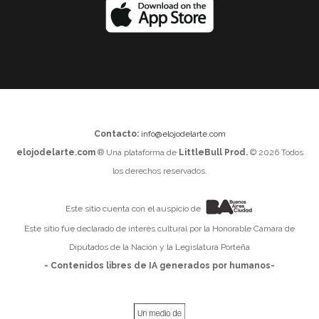
Contacto:
info@elojodelarte.com
elojodelarte.com
® Una plataforma de
LittleBull Prod.
© 2026 Todos
los derechos reservados.
Este sitio cuenta con el auspicio de
Este sitio fue declarado de interés cultural por la Honorable Cámara de
Diputados de la Nación y la Legislatura Porteña
- Contenidos libres de IA generados por humanos-