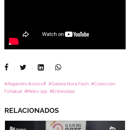
Alejandro Ikonicoff
Galería Nora Fisch
Colección
Fortabat
Metro 951
Entrevistas
RELACIONADOS