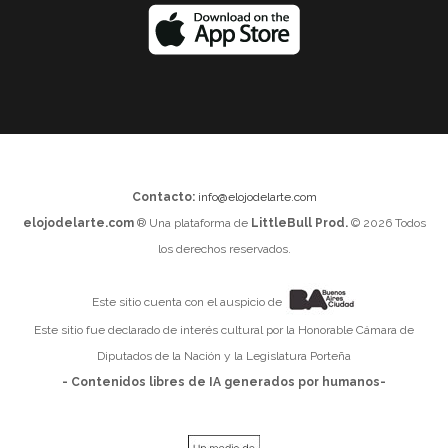
Contacto:
info@elojodelarte.com
elojodelarte.com
® Una plataforma de
LittleBull Prod.
© 2026 Todos
los derechos reservados.
Este sitio cuenta con el auspicio de
Este sitio fue declarado de interés cultural por la Honorable Cámara de
Diputados de la Nación y la Legislatura Porteña
- Contenidos libres de IA generados por humanos-