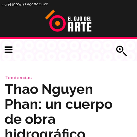
Sábado, 08 Agosto 2026
ESP
ENG
PORT
Tendencias
Thao Nguyen
Phan: un cuerpo
de obra
hidrográfico