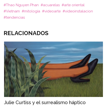
Thao Nguyen Phan
acuarelas
arte oriental
Vietnam
mitología
videoarte
videoinstalacion
tendencias
RELACIONADOS
Julie Curtiss y el surrealismo háptico