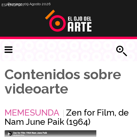
Domingo, 09 Agosto 2026
ESP
ENG
PORT
Contenidos sobre
videoarte
MEMESUNDA
Zen for Film, de
Nam June Paik (1964)