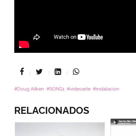
Doug Aitken
SONG1
videoarte
instalacion
RELACIONADOS