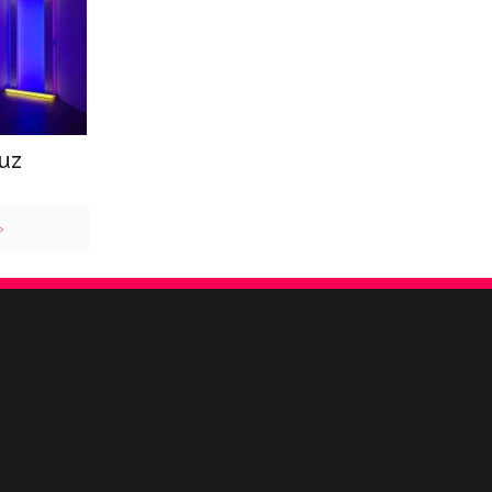
luz
»