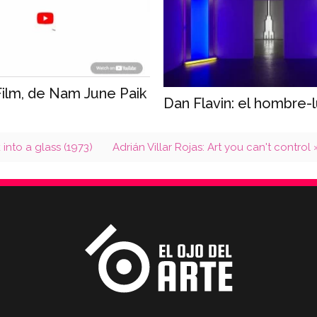
Film, de Nam June Paik
Dan Flavin: el hombre-
into a glass (1973)
Adrián Villar Rojas: Art you can't control 