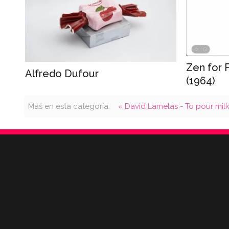
Zen for 
Alfredo Dufour
(1964)
Más en esta categoría:
« David Lamelas - To pour milk 