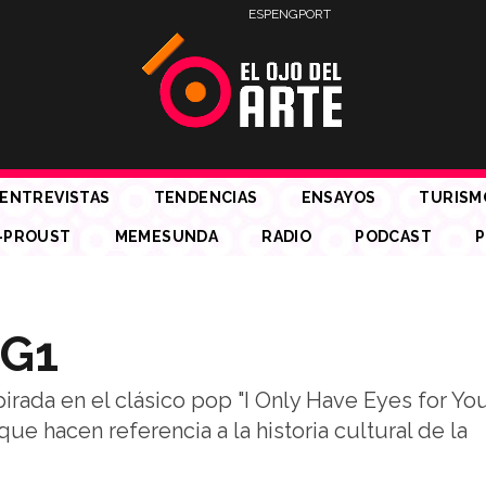
ESP
ENG
PORT
ENTREVISTAS
TENDENCIAS
ENSAYOS
TURISM
-PROUST
MEMESUNDA
RADIO
PODCAST
P
NG1
spirada en el clásico pop "I Only Have Eyes for Yo
ue hacen referencia a la historia cultural de la