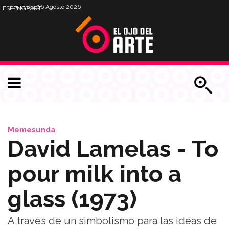
Jueves, 06 Agosto 2026
ESP
ENG
PORT
Memesunda
David Lamelas - To
pour milk into a
glass (1973)
A través de un simbolismo para las ideas de