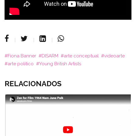
Fiona Banner
DISARM
arte conceptual
videoarte
arte político
Young British Artists
RELACIONADOS