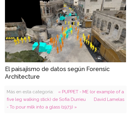
El paisajismo de datos según Forensic
Architecture
Más en esta categoría:
« PUPPET - ME (or example of a
five leg walking stick) de Sofía Durrieu
David Lamelas
- To pour milk into a glass (1973) »