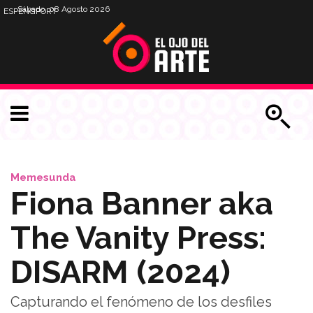
Sábado, 08 Agosto 2026
ESP
ENG
PORT
Memesunda
Fiona Banner aka
The Vanity Press:
DISARM (2024)
Capturando el fenómeno de los desfiles