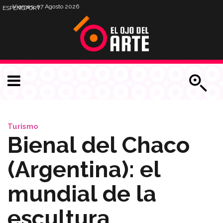
Viernes, 07 Agosto 2026
ESP
ENG
PORT
Turismo
Bienal del Chaco
(Argentina): el
mundial de la
escultura