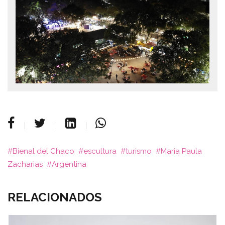
Bienal del Chaco
escultura
turismo
Maria Paula
Zacharias
Argentina
RELACIONADOS